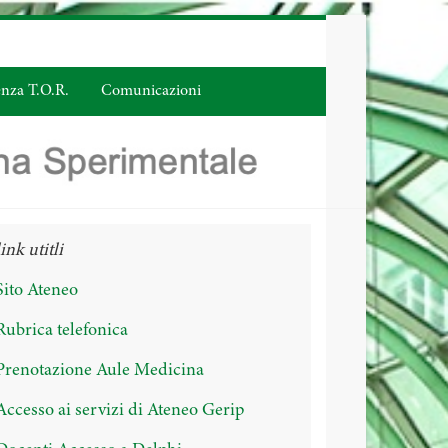
enza T.O.R.
Comunicazioni
link utitli
Sito Ateneo
Rubrica telefonica
Prenotazione Aule Medicina
Accesso ai servizi di Ateneo Gerip