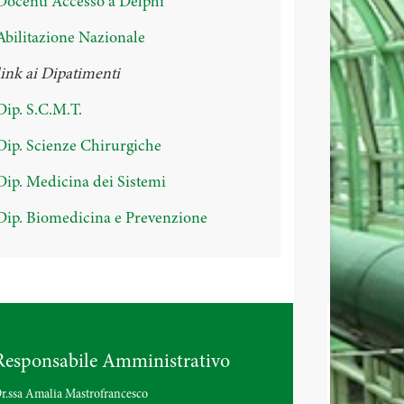
Docenti Accesso a Delphi
Abilitazione Nazionale
link ai Dipatimenti
Dip. S.C.M.T.
Dip. Scienze Chirurgiche
Dip. Medicina dei Sistemi
Dip. Biomedicina e Prevenzione
Responsabile Amministrativo
r.ssa Amalia Mastrofrancesco