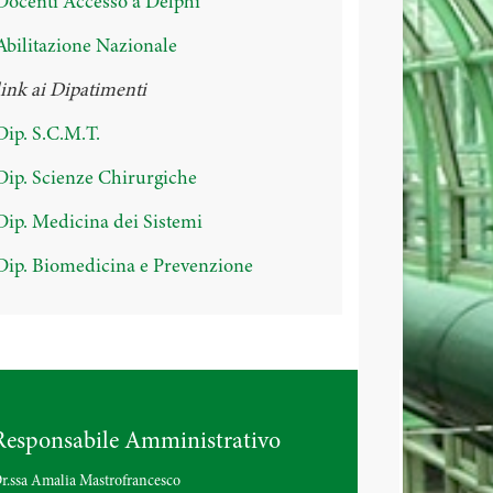
Docenti Accesso a Delphi
Abilitazione Nazionale
link ai Dipatimenti
Dip. S.C.M.T.
Dip. Scienze Chirurgiche
Dip. Medicina dei Sistemi
Dip. Biomedicina e Prevenzione
Responsabile Amministrativo
r.ssa Amalia Mastrofrancesco