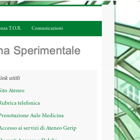
enza T.O.R.
Comunicazioni
link utitli
Sito Ateneo
Rubrica telefonica
Prenotazione Aule Medicina
Accesso ai servizi di Ateneo Gerip